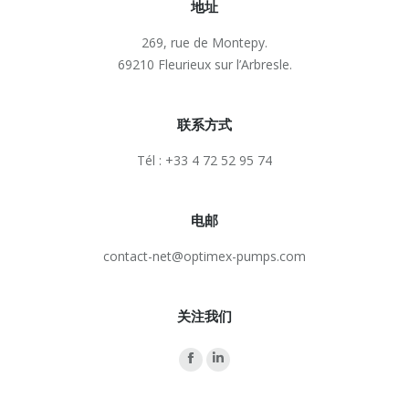
地址
269, rue de Montepy.
69210 Fleurieux sur l’Arbresle.
联系方式
Tél : +33 4 72 52 95 74
电邮
contact-net@optimex-pumps.com
关注我们
Facebook
Linkedin