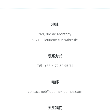
地址
269, rue de Montepy.
69210 Fleurieux sur l’Arbresle.
联系方式
Tél : +33 4 72 52 95 74
电邮
contact-net@optimex-pumps.com
关注我们