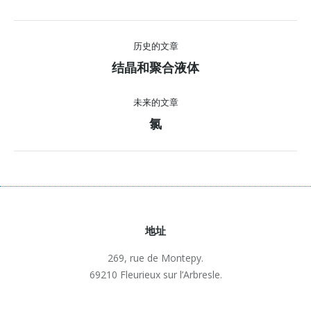
Navigation
历史的文章
de
结晶和聚合液体
Onglet
commentaire
précédent
未来的文章
氯
Projets
similaires
地址
269, rue de Montepy.
69210 Fleurieux sur l’Arbresle.