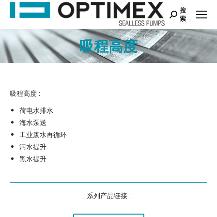
搜
Search:
索
吸程高度
您在这里：
吸程高度 :
荷电水排水
海水泵送
工业废水再循环
污水提升
黑水提升
系列产品链接 :